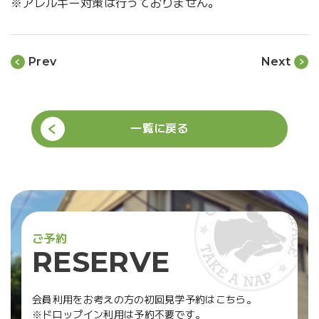
※アレルギー対策は行っておりません。
Prev
Next
一覧に戻る
ご
予
約
R
E
S
E
R
V
E
会員利用をお考えの方の初回見学予約はこちら。
※ドロップイン利用は予約不要です。