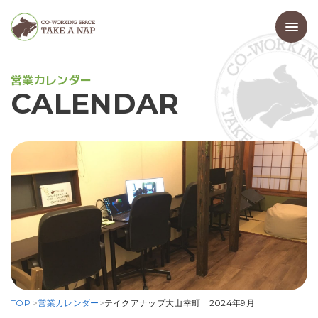
営
業
カ
レ
ン
ダ
ー
C
A
L
E
N
D
A
R
TOP
>
営業カレンダー
>
テイクアナップ大山幸町 2024年9月