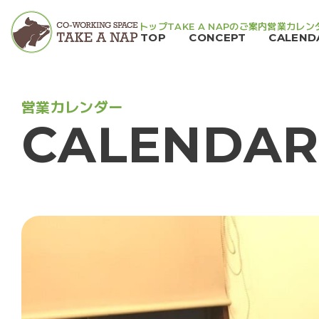
トップ
TAKE A NAPのご案内
営業カレン
TOP
CONCEPT
CALEND
営
業
カ
レ
ン
ダ
ー
C
A
L
E
N
D
A
R