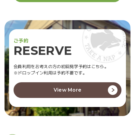
ご
予
約
R
E
S
E
R
V
E
会員利用をお考えの方の初回見学予約はこちら。
※ドロップイン利用は予約不要です。
View More