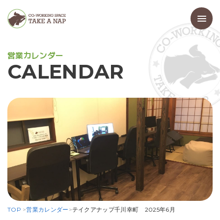
営
業
カ
レ
ン
ダ
ー
C
A
L
E
N
D
A
R
TOP
>
営業カレンダー
>
テイクアナップ千川幸町 2025年6月