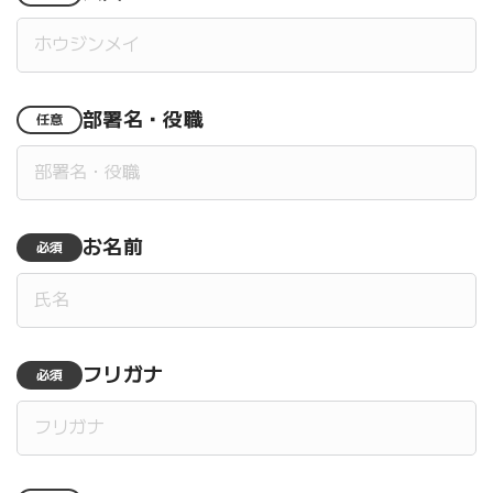
部署名・役職
任意
お名前
必須
フリガナ
必須