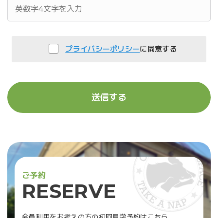
プライバシーポリシー
に同意する
ご
予
約
R
E
S
E
R
V
E
会員利用をお考えの方の初回見学予約はこちら。