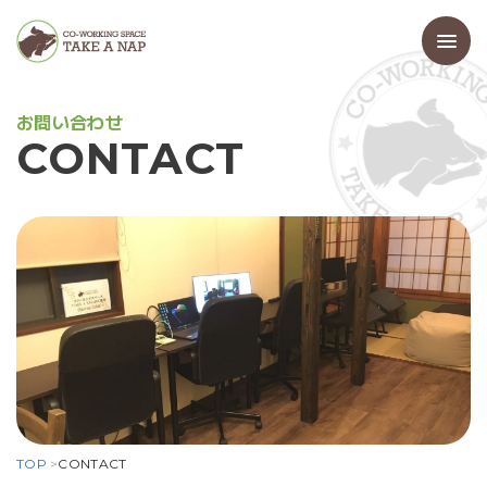
お
問
い
合
わ
せ
C
O
N
T
A
C
T
TOP
>
CONTACT