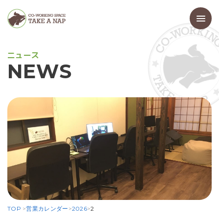
ニ
ュ
ー
ス
N
E
W
S
TOP
>
営業カレンダー
>
2026
>
2