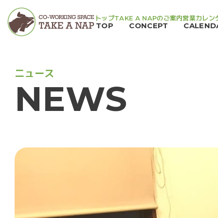
トップ
TAKE A NAPのご案内
営業カレン
TOP
CONCEPT
CALEND
ニ
ュ
ー
ス
N
E
W
S