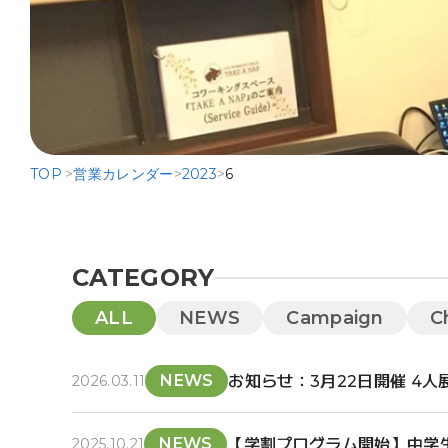
TOP
>
営業カレンダー
>
2023
>
6
CATEGORY
ALL
NEWS
Campaign
C
NEWS
お知らせ：3月22日開催 4
2026.03.11
NEWS
【学割プログラム開始】中学
2025.10.21