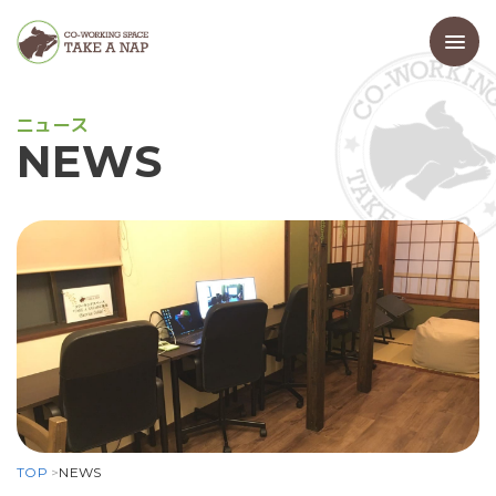
ニ
ュ
ー
ス
N
E
W
S
TOP
>
NEWS