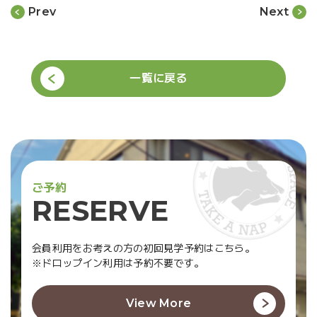
Prev
Next
一覧に戻る
ご
予
約
R
E
S
E
R
V
E
会員利用をお考えの方の初回見学予約はこちら。
※ドロップイン利用は予約不要です。
View More