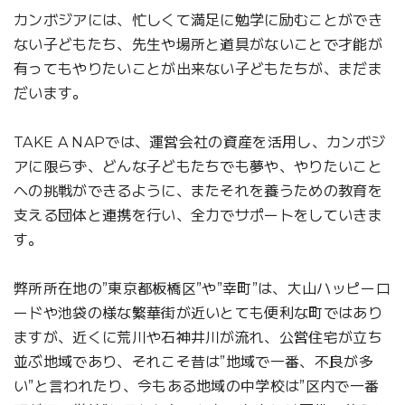
カンボジアには、忙しくて満足に勉学に励むことができ
ない子どもたち、先生や場所と道具がないことで才能が
有ってもやりたいことが出来ない子どもたちが、まだま
だいます。
TAKE A NAPでは、運営会社の資産を活用し、カンボジ
アに限らず、どんな子どもたちでも夢や、やりたいこと
への挑戦ができるように、またそれを養うための教育を
支える団体と連携を行い、全力でサポートをしていきま
す。
弊所所在地の”東京都板橋区”や”幸町”は、大山ハッピーロ
ードや池袋の様な繁華街が近いとても便利な町ではあり
ますが、近くに荒川や石神井川が流れ、公営住宅が立ち
並ぶ地域であり、それこそ昔は”地域で一番、不良が多
い”と言われたり、今もある地域の中学校は”区内で一番