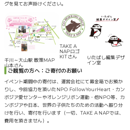
グを見てお声掛けください。
TAKE A
NAPロゴ
KITさん
いたばし編集デザ
千川～大山駅 散策MAP
イン室
山本さん
ご観覧の方へ：ご寄付のお願い
イベント期間中の寄付は、運営会社にて募金箱でお預か
りし、今回協力を頂いたNPO FollowYourHeart・カン
ボジア愛センターやオレンジリボン運動・他NPO等、カ
ンボジアや日本、世界の子供たちのための活動へ振り分
けを行い、寄付を行います（一切、TAKE A NAPでは、
費用を頂きません）。