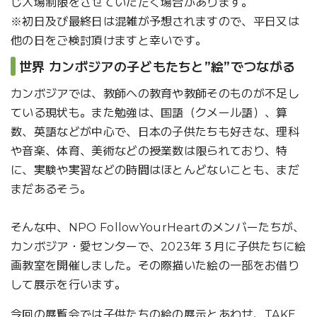
じ入場制限をさせていただく場合があります。
※初日及び最終日は混雑が予想されますので、平日又は
他の日をご検討頂けますと幸いです。
世界 カンボジアの子どもたちと”絵”でつながる
カンボジアでは、教師への教育や教師そのものが不足し
ている現状も。また勉強は、国語（クメール語）、算
数、英語などが中心で、日本の子供たちも好きな、理科
や音楽、体育、美術などの授業数は限られており、特
に、実験や実習などの時間はほとんどないことも、まだ
まだあるそう。
そんな中、NPO FollowYourHeartのメンバーたちが、
カンボジア・愛センターで、2023年３月に子供たちに絵
画教室を開催しました。その際描いた絵の一部をお借り
して展示を行います。
今回の展覧会では子供たちの絵の展示とあわせ、TAKE