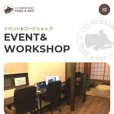
イ
ベ
ン
ト
&
ワ
ー
ク
シ
ョ
ッ
プ
E
V
E
N
T
&
W
O
R
K
S
H
O
P