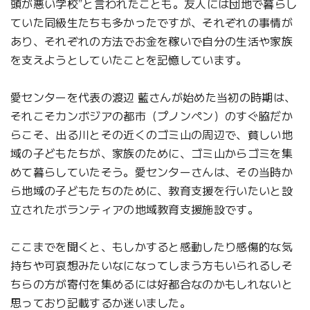
頭が悪い学校”と言われたことも。友人には団地で暮らし
ていた同級生たちも多かったですが、それぞれの事情が
あり、それぞれの方法でお金を稼いで自分の生活や家族
を支えようとしていたことを記憶しています。
愛センターを代表の渡辺 藍さんが始めた当初の時期は、
それこそカンボジアの都市（プノンペン）のすぐ脇だか
らこそ、出る川とその近くのゴミ山の周辺で、貧しい地
域の子どもたちが、家族のために、ゴミ山からゴミを集
めて暮らしていたそう。愛センターさんは、その当時か
ら地域の子どもたちのために、教育支援を行いたいと設
立されたボランティアの地域教育支援施設です。
ここまでを聞くと、もしかすると感動したり感傷的な気
持ちや可哀想みたいなになってしまう方もいられるしそ
ちらの方が寄付を集めるには好都合なのかもしれないと
思っており記載するか迷いました。